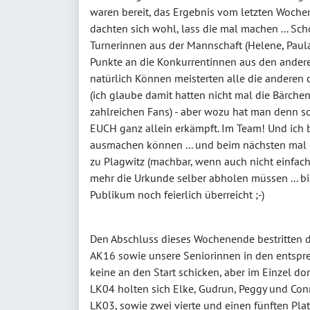
waren bereit, das Ergebnis vom letzten Woche
dachten sich wohl, lass die mal machen ... Sch
Turnerinnen aus der Mannschaft (Helene, Paula
Punkte an die Konkurrentinnen aus den andere
natürlich Können meisterten alle die anderen 
(ich glaube damit hatten nicht mal die Bärche
zahlreichen Fans) - aber wozu hat man denn so
EUCH ganz allein erkämpft. Im Team! Und ich 
ausmachen können ... und beim nächsten mal g
zu Plagwitz (machbar, wenn auch nicht einfach
mehr die Urkunde selber abholen müssen ... bis
Publikum noch feierlich überreicht ;-)
Den Abschluss dieses Wochenende bestritten 
AK16 sowie unsere Seniorinnen in den entspr
keine an den Start schicken, aber im Einzel do
LK04 holten sich Elke, Gudrun, Peggy und Conn
LK03, sowie zwei vierte und einen fünften Platz