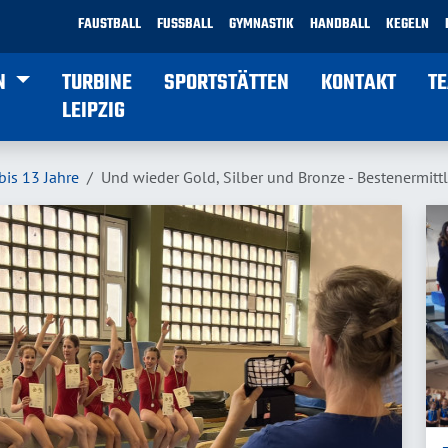
FAUSTBALL
FUSSBALL
GYMNASTIK
HANDBALL
KEGELN
N
TURBINE
SPORTSTÄTTEN
KONTAKT
T
LEIPZIG
bis 13 Jahre
Und wieder Gold, Silber und Bronze - Bestenermitt