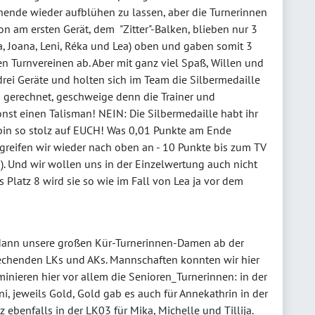
nende wieder aufblühen zu lassen, aber die Turnerinnen
on am ersten Gerät, dem "Zitter"-Balken, blieben nur 3
, Joana, Leni, Réka und Lea) oben und gaben somit 3
n Turnvereinen ab. Aber mit ganz viel Spaß, Willen und
drei Geräte und holten sich im Team die Silbermedaille
n gerechnet, geschweige denn die Trainer und
nst einen Talisman! NEIN: Die Silbermedaille habt ihr
bin so stolz auf EUCH! Was 0,01 Punkte am Ende
reifen wir wieder nach oben an - 10 Punkte bis zum TV
). Und wir wollen uns in der Einzelwertung auch nicht
 Platz 8 wird sie so wie im Fall von Lea ja vor dem
dann unsere großen Kür-Turnerinnen-Damen ab der
echenden LKs und AKs. Mannschaften konnten wir hier
minieren hier vor allem die Senioren_Turnerinnen: in der
i, jeweils Gold, Gold gab es auch für Annekathrin in der
 ebenfalls in der LK03 für Mika, Michelle und Tillija.