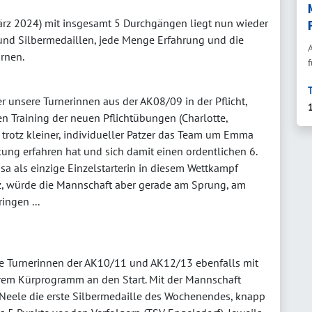
ärz 2024) mit insgesamt 5 Durchgängen liegt nun wieder
und Silbermedaillen, jede Menge Erfahrung und die
urnen.
f
 unsere Turnerinnen aus der AK08/09 in der Pflicht,
n Training der neuen Pflichtübungen (Charlotte,
trotz kleiner, individueller Patzer das Team um Emma
kung erfahren hat und sich damit einen ordentlichen 6.
isa als einzige Einzelstarterin in diesem Wettkampf
tz, würde die Mannschaft aber gerade am Sprung, am
ingen ...
e Turnerinnen der AK10/11 und AK12/13 ebenfalls mit
hrem Kürprogramm an den Start. Mit der Mannschaft
nd Neele die erste Silbermedaille des Wochenendes, knapp