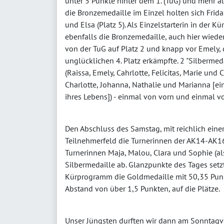
unter 5 Punkte hinter dem 1. (TuG) und mehr al
die Bronzemedaille im Einzel holten sich Frida 
und Elsa (Platz 5). Als Einzelstarterin in der 
ebenfalls die Bronzemedaille, auch hier wieder
von der TuG auf Platz 2 und knapp vor Emely,
unglücklichen 4. Platz erkämpfte. 2 "Silbermed
(Raissa, Emely, Cahrlotte, Felicitas, Marie und 
Charlotte, Johanna, Nathalie und Marianna [
ihres Lebens]) - einmal von vorn und einmal v
Den Abschluss des Samstag, mit reichlich eine
Teilnehmerfeld die Turnerinnen der AK14-AK16
Turnerinnen Maja, Malou, Clara und Sophie (al
Silbermedaille ab. Glanzpunkte des Tages setz
Kürprogramm die Goldmedaille mit 50,35 Pun
Abstand von über 1,5 Punkten, auf die Plätze.
Unser Jüngsten durften wir dann am Sonntagv