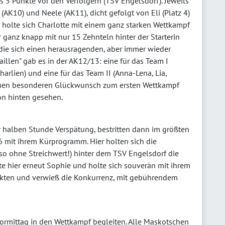
s 5 Punkte vor den Verfolgern (TSV Engelsdorf). Jeweils
(AK10) und Neele (AK11), dicht gefolgt von Eli (Platz 4)
Kür holte sich Charlotte mit einem ganz starken Wettkampf
 ganz knapp mit nur 15 Zehnteln hinter der Starterin
 die sich einen herausragenden, aber immer wieder
aillen" gab es in der AK12/13: eine für das Team I
Charlien) und eine für das Team II (Anna-Lena, Lia,
einen besonderen Glückwunsch zum ersten Wettkampf
on hinten gesehen.
r halben Stunde Verspätung, bestritten dann im größten
 mit ihrem Kürprogramm. Hier holten sich die
so ohne Streichwert!) hinter dem TSV Engelsdorf die
te hier erneut Sophie und holte sich souverän mit ihrem
kten und verwieß die Konkurrenz, mit gebührendem
ormittag in den Wettkampf begleiten. Alle Maskotschen