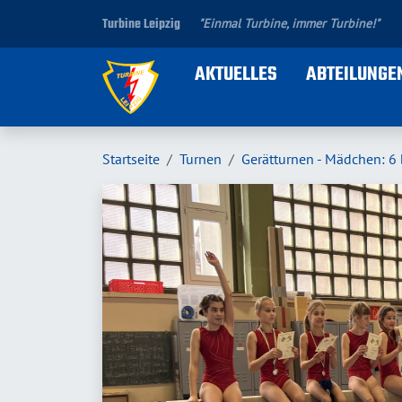
Turbine Leipzig
"Einmal Turbine, immer Turbine!"
AKTUELLES
ABTEILUNGE
Startseite
Turnen
Gerätturnen - Mädchen: 6 