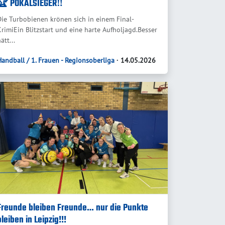
🏆 POKALSIEGER‼️
Die Turbobienen krönen sich in einem Final-
KrimiEin Blitzstart und eine harte Aufholjagd.Besser
ätt...
Handball / 1. Frauen - Regionsoberliga
∙ 14.05.2026
Freunde bleiben Freunde… nur die Punkte
bleiben in Leipzig!!!