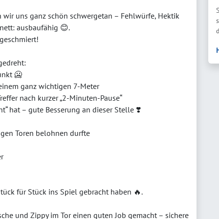
n wir uns ganz schön schwergetan – Fehlwürfe, Hektik
ett: ausbaufähig 😊.
d
 geschmiert!
gedreht:
unkt 🥶
einem ganz wichtigen 7-Meter
Treffer nach kurzer „2-Minuten-Pause“
ent“ hat – gute Besserung an dieser Stelle ❣️
tigen Toren belohnen durfte
r
tück für Stück ins Spiel gebracht haben 🔥.
sche und Zippy im Tor einen guten Job gemacht – sichere