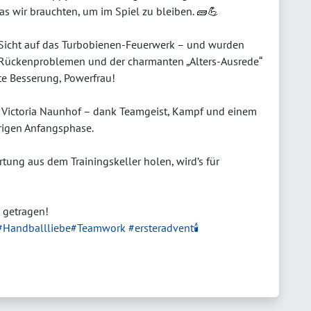
 wir brauchten, um im Spiel zu bleiben. 🧱💪
 Sicht auf das Turbobienen-Feuerwerk – und wurden
otz Rückenproblemen und der charmanten „Alters-Ausrede“
ute Besserung, Powerfrau!
 Victoria Naunhof – dank Teamgeist, Kampf und einem
prigen Anfangsphase.
ung aus dem Trainingskeller holen, wird’s für
l getragen!
#Handballliebe
#Teamwork
#ersteradvent🕯