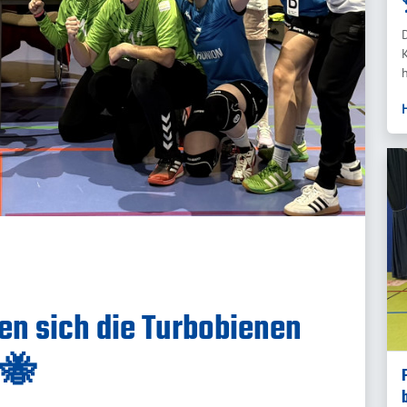
h
en sich die Turbobienen
🐝