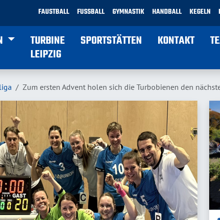
FAUSTBALL
FUSSBALL
GYMNASTIK
HANDBALL
KEGELN
N
TURBINE
SPORTSTÄTTEN
KONTAKT
T
LEIPZIG
liga
Zum ersten Advent holen sich die Turbobienen den nächst