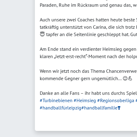
Paraden, Ruhe im Rückraum und genau das, was
Auch unsere zwei Coaches hatten heute beste
tatkräftig unterstützt von Carina, die sich tr
😇 tapfer an die Seitenlinie geschleppt hat. G
Am Ende stand ein verdienter Heimsieg gegen
klaren „Jetzt-erst-recht“-Moment nach der hol
Wenn wir jetzt noch das Thema Chancenverwert
kommende Gegner gern ungemütlich… 😉💪
Danke an alle Fans – ihr habt uns durchs Spie
#Turbinebienen
#Heimsieg
#Regionsoberliga
#handballfürleipzig
#handballfamilie❣️