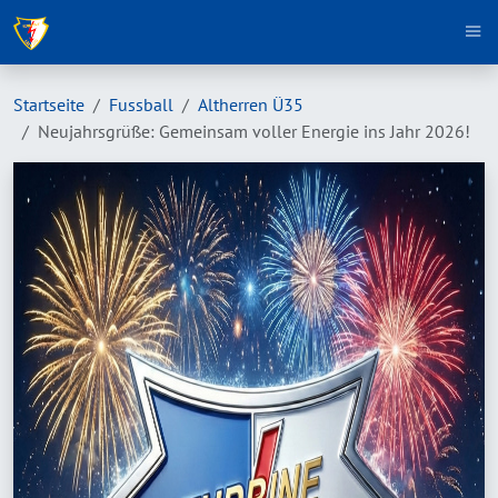
Startseite
Fussball
Altherren Ü35
Neujahrsgrüße: Gemeinsam voller Energie ins Jahr 2026!